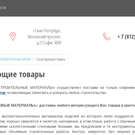
ости
г.Санкт-Петербург,
+ 7 (812
Московский проспект,
д.212,офис 3069
ГАЗОБЕТОННЫЕ БЛОКИ
  Сопутствующие товары
ющие товары
СТРОИТЕЛЬНЫЕ МАТЕРИАЛЫ» осуществляет поставки не только современ
тов
, позволяющих облегчить и ускорить любое строительство.
ЫЕ МАТЕРИАЛЫ»: доставка любого интересующего Вас товара в кратча
 высокотехнологичных материалов, изделия из которого легко поддаются
ки, хорошо сверлятся и пилятся, напоминая, в этом плане, работу с обычны
мими газобетонными стеновыми блоками, мы предлагаем и те инструменты
мые объемные строительные работы быстро, аккуратно, без лишних ус