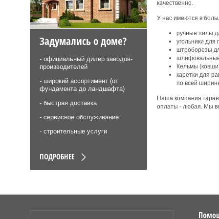
качественно.
У нас имеются в бол
ручные пилы д
Задумались о доме?
угольники для 
штроборезы дл
шлифовальные 
- официальный дилер заводов-
Кельмы (ковши)
производителей
каретки для р
- широкий ассортимент (от
по всей ширине
фундамента до ландшафта)
Наша компания гаран
- быстрая доставка
оплаты - любая. Мы в
- сервисное обслуживание
- строительные услуги
ПОДРОБНЕЕ
Помо