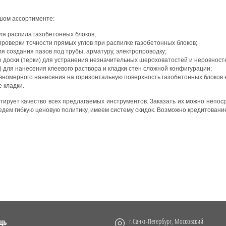
ьшом ассортименте:
ля распила газобетонных блоков;
проверки точности прямых углов при распилке газобетонных блоков;
я создания пазов под трубы, арматуру, электропроводку;
доски (терки) для устранения незначительных шероховатостей и неровностей
 для нанесения клеевого раствора и кладки стен сложной конфигурации;
авномерного нанесения на горизонтальную поверхность газобетонных блоков
 кладки.
тирует качество всех предлагаемых инструментов. Заказать их можно непос
едем гибкую ценовую политику, имеем систему скидок. Возможно кредитовани
щь
г.Санкт-Петербург, Московский