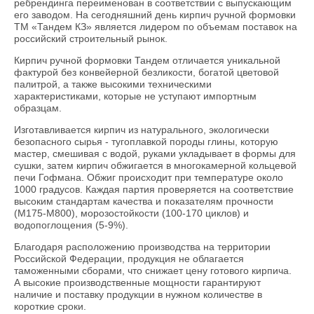
ребрендинга переименован в соответствии с выпускающим
его заводом. На сегодняшний день кирпич ручной формовки
ТМ «Тандем КЗ» является лидером по объемам поставок на
российский строительный рынок.
Кирпич ручной формовки Тандем отличается уникальной
фактурой без конвейерной безликости, богатой цветовой
палитрой, а также высокими техническими
характеристиками, которые не уступают импортным
образцам.
Изготавливается кирпич из натурального, экологически
безопасного сырья - тугоплавкой породы глины, которую
мастер, смешивая с водой, руками укладывает в формы для
сушки, затем кирпич обжигается в многокамерной кольцевой
печи Гофмана. Обжиг происходит при температуре около
1000 градусов. Каждая партия проверяется на соответствие
высоким стандартам качества и показателям прочности
(М175-M800), морозостойкости (100-170 циклов) и
водопоглощения (5-9%).
Благодаря расположению производства на территории
Российской Федерации, продукция не облагается
таможенными сборами, что снижает цену готового кирпича.
А высокие производственные мощности гарантируют
наличие и поставку продукции в нужном количестве в
короткие сроки.