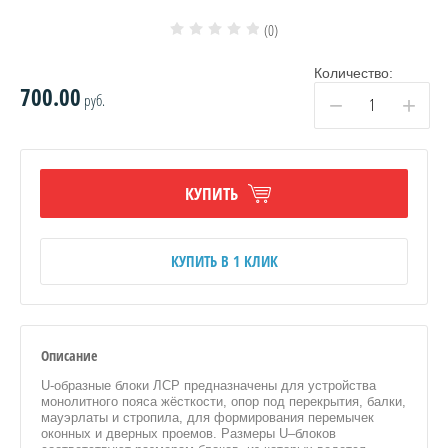
(0)
Количество:
700.00
ЯЦИИ, ПГП
руб.
−
+
КУПИТЬ
КУПИТЬ В 1 КЛИК
ВОВ
НЫЕ
Описание
U‑образные блоки ЛСР предназначены для устройства
монолитного пояса жёсткости, опор под перекрытия, балки,
мауэрлаты и стропила, для формирования перемычек
оконных и дверных проемов. Размеры U–блоков