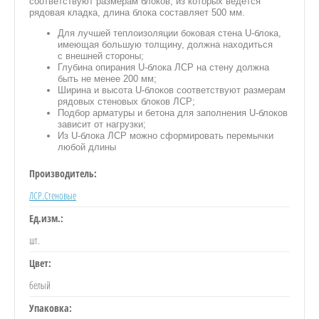
соответствуют размерам блоков, из которых ведется
рядовая кладка, длина блока составляет 500 мм.
Для лучшей теплоизоляции боковая стена U-блока,
имеющая большую толщину, должна находиться
с внешней стороны;
Глубина опирания U-блока ЛСР на стену должна
быть не менее 200 мм;
Ширина и высота U-блоков соответствуют размерам
рядовых стеновых блоков ЛСР;
ИЕ
Подбор арматуры и бетона для заполнения U-блоков
зависит от нагрузки;
Из U-блока ЛСР можно сформировать перемычки
Е
любой длины
Производитель:
ЛСР.Стеновые
Ед.изм.:
РОБОЧКИ
шт.
НАЛЫ
Цвет:
белый
Упаковка: