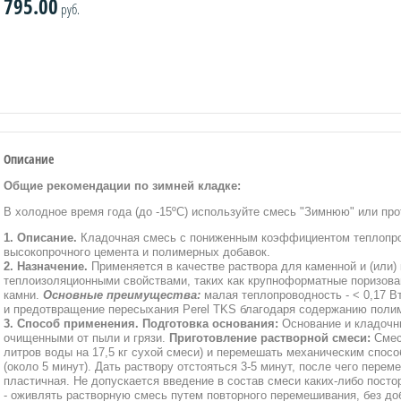
795.00
руб.
Описание
Общие рекомендации по зимней кладке:
В холодное время года (до -15ºС) используйте смесь "Зимнюю" или пр
1. Описание.
Кладочная смесь с пониженным коэффициентом теплопров
высокопрочного цемента и полимерных добавок.
2. Назначение.
Применяется в качестве раствора для каменной и (или
теплоизоляционными свойствами, таких как крупноформатные поризова
камни.
Основные преимущества:
малая теплопроводность - < 0,17 Вт
и предотвращение пересыхания Perel TKS благодаря содержанию поли
3. Способ применения. Подготовка основания:
Основание и кладочн
очищенными от пыли и грязи.
Приготовление растворной смеси:
Смесь
литров воды на 17,5 кг сухой смеси) и перемешать механическим спосо
(около 5 минут). Дать раствору отстояться 3-5 минут, после чего перем
пластичная. Не допускается введение в состав смеси каких-либо посто
- оживлять растворную смесь путем повторного перемешивания, без д