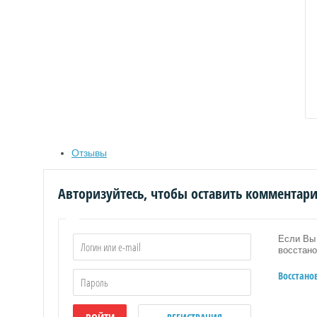
ИЕ
Е
Отзывы
Авторизуйтесь, чтобы оставить комментар
РОБОЧКИ
Если Вы 
восстано
НАЛЫ
Восстано