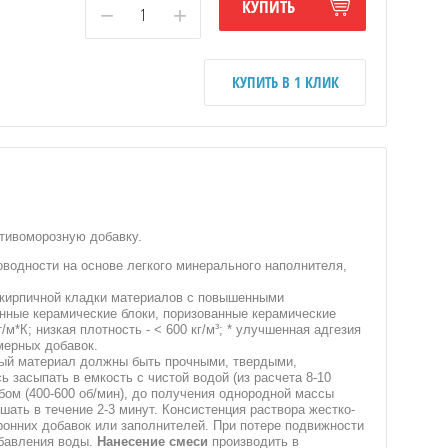
КУПИТЬ
−
+
КУПИТЬ В 1 КЛИК
отивоморозную добавку.
одности на основе легкого минерального наполнителя,
) кирпичной кладки материалов с повышенными
нные керамические блоки, поризованные керамические
/м*К; низкая плотность - < 600 кг/м³; * улучшенная адгезия
мерных добавок.
ый материал должны быть прочными, твердыми,
 засыпать в емкость с чистой водой (из расчета 8-10
бом (400-600 об/мин), до получения однородной массы
ешать в течение 2-3 минут. Консистенция раствора жестко-
ронних добавок или заполнителей. При потере подвижности
обавления воды.
Нанесение смеси
производить в