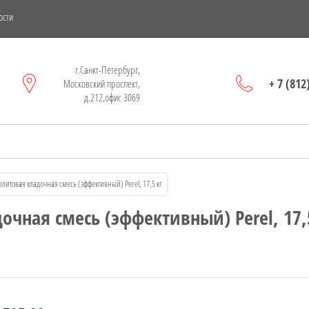
ости
г.Санкт-Петербург,
+ 7 (812
Московский проспект,
д.212,офис 3069
ерлитовая кладочная смесь (эффективный) Perel, 17,5 кг
очная смесь (эффективный) Perel, 17,