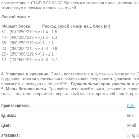
соответствие с СНиП 3.03.01-87. Во время высыхания смесь должна б
температур и прямых солнечных лучей.
Расход смеси:
Формат блока
Расход сухой смеси на 1 блок (кг)
51 - (510*250*219 мм)
1,4 - 1,5
44 - (440*250*219 мм)
1,2 - 1,3
38 - (380*250*219 мм)
1 - 1,1
30 - (250*300*219 мм)
0.8 - 0,9
25 - (250*380*219 мм)
1 - 1,1
12 - (120*500*219 мм)
0,6 - 0,7
4. Упаковка и хранение.
Смесь поставляется в бумажных мешках по 17,
поддонах, избегая увлажнения и обеспечивая сохранность упаковки, в
влажностью воздуха не более 60%.
Гарантийный срок хранения в у
5. Меры безопасности.
При работе используйте очки, резиновые перч
глаза - тщательно промойте поражённый участок проточной водой, при 
Производитель:
PEREL
Ед.изм.:
меш.
Цвет:
серый
Упаковка:
55 ед.из