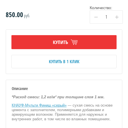
Количество:
850.00
руб.
−
+
ЯЦИИ, ПГП
КУПИТЬ
КУПИТЬ В 1 КЛИК
ВОВ
НЫЕ
Описание
*Расход смеси: 1,2 кг/м² при толщине слоя 1 мм.
КНАУФ-Мульти Финиш «серый»
— сухая смесь на основе
цемента с заполнителем, полимерными добавками и
армирующим волокном. Применяется для наружных и
внутренних работ, в том числе во влажных помещениях.