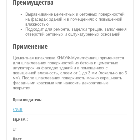
Преимущества
Выравнивание цементных и бетонных поверхностей
на фасадах зданий и в помещениях с повышенной
влажностью
Подходит для ремонта, заделки трещин, заполнения
отверстий бетонных и оштукатуренных оснований
Применение
ИЕ
Цементная шпаклевка КНАУФ-Мультифиниш применяется
Е
для шпаклевания поверхностей из бетона и цементных
штукатурок на фасадах зданий и в помещениях с
повышенной влажность, слоем от 1 до 3 мм (локально до 5
мм). После шпаклевания поверхность можно окрашивать
фасадными красками или наносить декоративные
покрытия.
Производитель:
РОБОЧКИ
KNAUF
НАЛЫ
Ед.изм.:
шт.
Цвет: