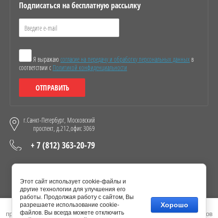
Подписаться на бесплатную рассылку
Я выражаю
согласие на передачу и обработку персональных данных
в
соответствии с
Политикой конфиденциальности
ОТПРАВИТЬ
г.Санкт-Петербург, Московский
проспект, д.212,офис 3069
+ 7 (812) 363-20-79
Присоединяйтесь!
Этот сайт использует cookie-файлы и
другие технологии для улучшения его
работы. Продолжая работу с сайтом, Вы
Хорошо
разрешаете использование cookie-
Этот сайт использует файлы cookie и метаданные. Продолжая
файлов. Вы всегда можете отключить
просматривать его, вы соглашаетесь на использование нами файлов