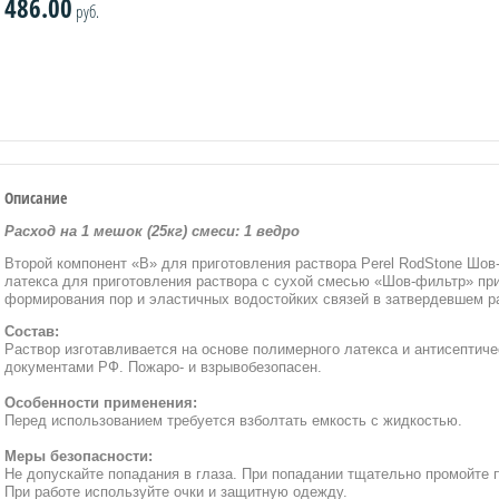
486.00
руб.
Описание
Расход на 1 мешок (25кг) смеси: 1 ведро
Второй компонент «В» для приготовления раствора Perel RodStone Шо
латекса для приготовления раствора с сухой смесью «Шов-фильтр» пр
формирования пор и эластичных водостойких связей в затвердевшем р
Состав:
Раствор изготавливается на основе полимерного латекса и антисептиче
документами РФ. Пожаро- и взрывобезопасен.
Особенности применения:
Перед использованием требуется взболтать емкость с жидкостью.
Меры безопасности:
Не допускайте попадания в глаза. При попадании тщательно промойте п
При работе используйте очки и защитную одежду.