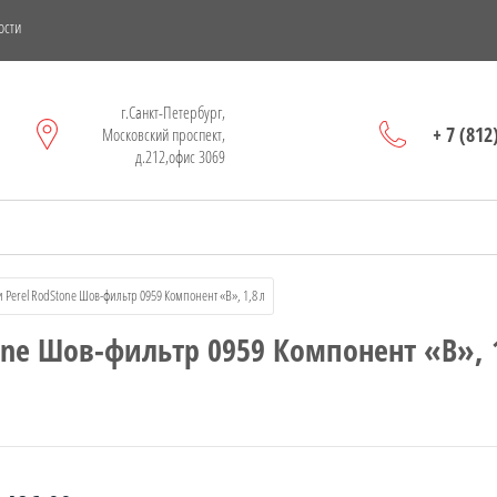
ости
г.Санкт-Петербург,
+ 7 (812
Московский проспект,
д.212,офис 3069
ки Perel RodStone Шов-фильтр 0959 Компонент «B», 1,8 л
one Шов-фильтр 0959 Компонент «B», 