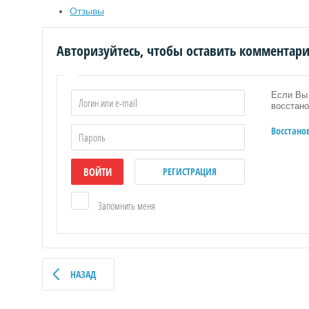
Отзывы
Авторизуйтесь, чтобы оставить комментар
Если Вы 
восстано
ИЕ
Восстано
Е
ВОЙТИ
РЕГИСТРАЦИЯ
Запомнить меня
РОБОЧКИ
НАЛЫ
НАЗАД