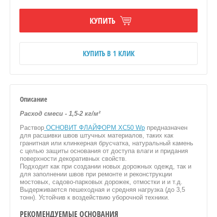
КУПИТЬ
ЯЦИИ, ПГП
КУПИТЬ В 1 КЛИК
Описание
Расход смеси - 1,5-2 кг/м²
ВОВ
Раствор
ОСНОВИТ ФЛАЙФОРМ XC50 Wp
предназначен
для расшивки швов штучных материалов, таких как
гранитная или клинкерная брусчатка, натуральный камень
НЫЕ
с целью защиты основания от доступа влаги и придания
поверхности декоративных свойств.
Подходит как при создании новых дорожных одежд, так и
для заполнении швов при ремонте и реконструкции
мостовых, садово-парковых дорожек, отмостки и и т.д.
Выдерживается пешеходная и средняя нагрузка (до 3,5
тонн). Устойчив к воздействию уборочной техники.
РЕКОМЕНДУЕМЫЕ ОСНОВАНИЯ