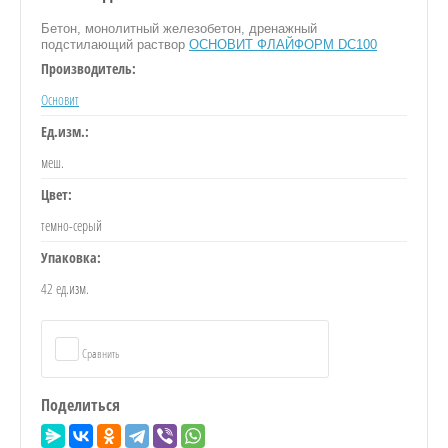
Бетон, монолитный железобетон, дренажный
подстилающий раствор
ОСНОВИТ ФЛАЙФОРМ DC100
Производитель:
Основит
Ед.изм.:
ИЕ
меш.
Цвет:
Е
темно-серый
Упаковка:
42 ед.изм.
РОБОЧКИ
Сравнить
НАЛЫ
Поделиться