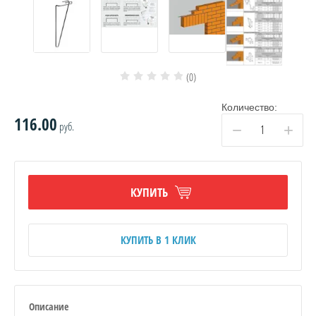
ЯЦИИ, ПГП
(0)
Количество:
116.00
руб.
−
+
ВОВ
КУПИТЬ
НЫЕ
КУПИТЬ В 1 КЛИК
Описание