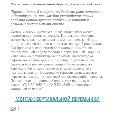
*Возможно изготовление других размеров под заказ.
*Проёмы более 2 метров необходимо рассчитывать
индивидуально, так как для устройства таких
проёмов используются подвесные консоли с
разными вылетами от стены.
Самым распространенным типом кладки перемычек
является вертикальная кладка. В этом случае кирпич
ИЕ
может быть как полнотелым, так и пустотелым. Иногда,
для достижения большего эффекта, первые 2 ряда кладки
над проемом выполняются вертикально. Сочетание
Е
горизонтальной кладки фасада с вертикальной - один из
излюбленных архитектурных приемов. Часто кладка
перемычек в один, два или три ряда служит началом
целого пояса вертикальной кладки. Разновидностью
вертикальной кладки является кладка перемычки в
полтора кирпича. Чередование горизонтальных швов в
перемычке создает интересный, запоминающийся рисунок.
При монтаже вертикальной перемычки используются
РОБОЧКИ
хомуты СХВ-50-165/10 и СХП-50-45/65 в сочетании с
кладочной сеткой КС.
НАЛЫ
МОНТАЖ ВЕРТИКАЛЬНОЙ ПЕРЕМЫЧКИ