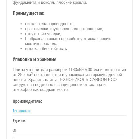
фундамента и цоколя, плоские кровли.
Преимущества:
низкая теплопроводность;
практически «нулевое» водопоглощение;
отсутствие усадки;
L-образная кромка способствует исключению
мостиков холода;
ИЕ
высокая биостойкость.
Упаковка и хранение
Е
Плиты утеплителя размером 1180x580x30 мм и плотностью
3
от 28 кг/м
поставляются в упаковках из термоусадочной
пленки. Хранить плиты ТЕХНОНИКОЛЬ CARBON ECO
следует на поддонах в защищенном от солнца и
атмосферных осадков месте.
РОБОЧКИ
Производитель:
Технониколь
НАЛЫ
Ед.изм.:
уп