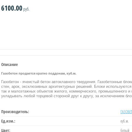
6100.00
руб.
Описание
Газобетон продается кратно поддонам, куб.м.
Газобетон - ячеистый бетон автоклавного твердения. Газобетонные бл
стен, арок, эксклюзивных архитектурных решений. Блоки используются 
так и малоэтажных объектов жилого, коммерческого, промышленного и 
укладывать любой торцевой стороной друг к другу, за исключением бло
Производитель:
ГАЗОБЕ
Ед.изм.:
куб.м.
Цвет:
белый