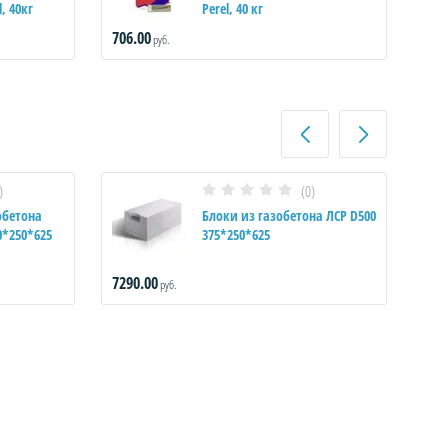
, 40кг
Perel, 40 кг
706.00
610
руб.
)
(0)
обетона
Блоки из газобетона ЛСР D500
0*250*625
375*250*625
7290.00
729
руб.