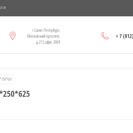
ости
г.Санкт-Петербург,
+ 7 (812
Московский проспект,
д.212,офис 3069
00*250*625
0*250*625