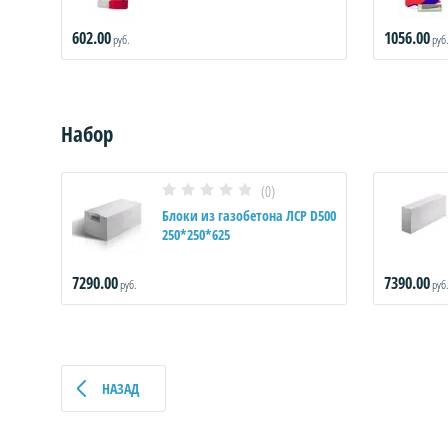
602.00
1056.00
руб.
руб.
Я
Набор
(0)
D500
Блоки из газобетона ЛСР D500
250*250*625
7290.00
7390.00
руб.
руб.
ИЦА
НАЗАД