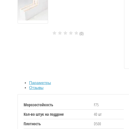
ЯЦИИ, ПГП
(0)
ВОВ
Параметры
Отзывы
НЫЕ
Морозостойкость
F75
Кол-во штук на поддоне
40 шт
Плотность
D500