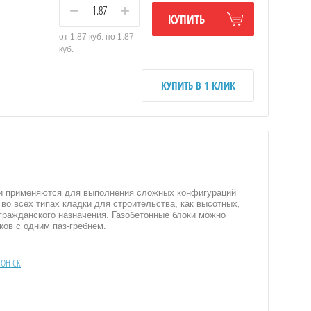
−
+
КУПИТЬ
от 1.87 куб. по 1.87
куб.
КУПИТЬ В 1 КЛИК
оки применяются для выполнения сложных конфигураций
во всех типах кладки для строительства, как высотных,
гражданского назначения. Газобетонные блоки можно
ков с одним паз-гребнем.
ТОН СК