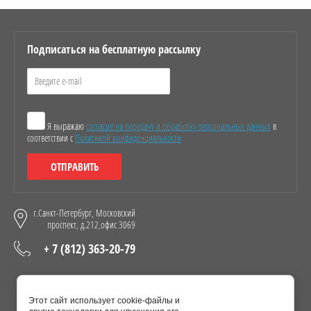
Подписаться на бесплатную рассылку
ЯЦИИ, ПГП
Я выражаю
согласие на передачу и обработку персональных данных
в
соответствии с
Политикой конфиденциальности
ОТПРАВИТЬ
ВОВ
г.Санкт-Петербург, Московский
НЫЕ
проспект, д.212,офис 3069
+ 7 (812) 363-20-79
Присоединяйтесь!
Этот сайт использует cookie-файлы и